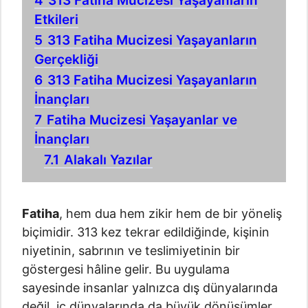
4
313 Fatiha Mucizesi Yaşayanların
Etkileri
5
313 Fatiha Mucizesi Yaşayanların
Gerçekliği
6
313 Fatiha Mucizesi Yaşayanların
İnançları
7
Fatiha Mucizesi Yaşayanlar ve
İnançları
7.1
Alakalı Yazılar
Fatiha
, hem dua hem zikir hem de bir yöneliş
biçimidir. 313 kez tekrar edildiğinde, kişinin
niyetinin, sabrının ve teslimiyetinin bir
göstergesi hâline gelir. Bu uygulama
sayesinde insanlar yalnızca dış dünyalarında
değil, iç dünyalarında da büyük dönüşümler