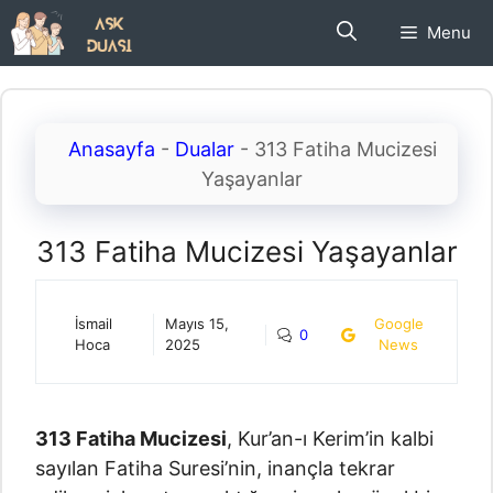
İçeriğe
Menu
atla
Anasayfa
-
Dualar
-
313 Fatiha Mucizesi
Yaşayanlar
313 Fatiha Mucizesi Yaşayanlar
İsmail
Mayıs 15,
Google
0
Hoca
2025
News
313 Fatiha Mucizesi
, Kur’an-ı Kerim’in kalbi
sayılan Fatiha Suresi’nin, inançla tekrar