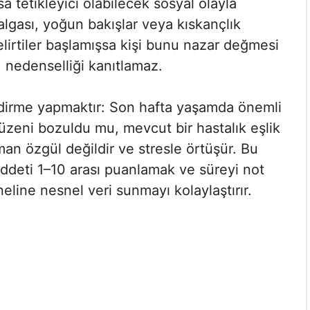
a tetikleyici olabilecek sosyal olayla
dalgası, yoğun bakışlar veya kıskançlık
irtiler başlamışsa kişi bunu nazar değmesi
t, nedenselliği kanıtlamaz.
endirme yapmaktır: Son hafta yaşamda önemli
düzeni bozuldu mu, mevcut bir hastalık eşlik
man özgül değildir ve stresle örtüşür. Bu
deti 1–10 arası puanlamak ve süreyi not
eline nesnel veri sunmayı kolaylaştırır.