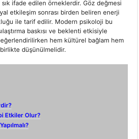
sık ifade edilen örneklerdir. Göz değmesi
al etkileşim sonrası birden beliren enerji
ğu ile tarif edilir. Modern psikoloji bu
ılaştırma baskısı ve beklenti etkisiyle
 değerlendirilirken hem kültürel bağlam hem
irlikte düşünülmelidir.
rdir?
 Etkiler Olur?
Yapılmalı?