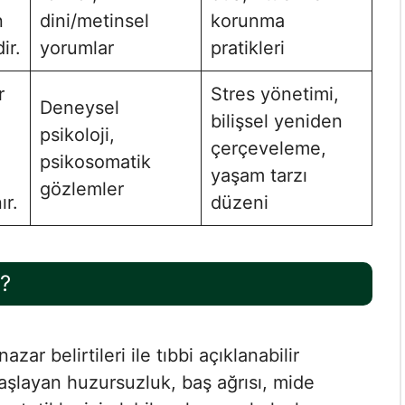
n
dini/metinsel
korunma
ir.
yorumlar
pratikleri
r
Stres yönetimi,
Deneysel
bilişsel yeniden
psikoloji,
çerçeveleme,
psikosomatik
yaşam tarzı
gözlemler
ır.
düzeni
r?
ar belirtileri ile tıbbi açıklanabilir
başlayan huzursuzluk, baş ağrısı, mide