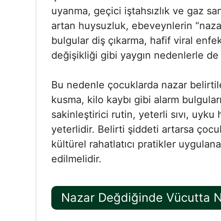
uyanma, geçici iştahsızlık ve gaz san
artan huysuzluk, ebeveynlerin “naza
bulgular diş çıkarma, hafif viral enfe
değişikliği gibi yaygın nedenlerle de 
Bu nedenle çocuklarda nazar belirtile
kusma, kilo kaybı gibi alarm bulgula
sakinleştirici rutin, yeterli sıvı, uyk
yeterlidir. Belirti şiddeti artarsa ço
kültürel rahatlatıcı pratikler uygula
edilmelidir.
Nazar Değdiğinde Vücutta Ne