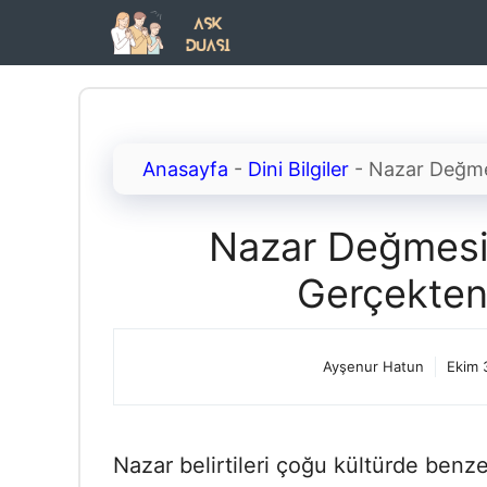
İçeriğe
atla
Anasayfa
-
Dini Bilgiler
-
Nazar Değmes
Nazar Değmesi B
Gerçekten
Ayşenur Hatun
Ekim 
Nazar belirtileri çoğu kültürde benzer 