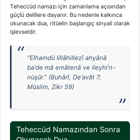
Teheccüd namazı için zamanlama açısından
güçlü delillere dayanır. Bu nedenle kalkınca
okunacak dua, ritüelin başlangıç sinyali olarak
işlevseldir.
“Elhamdü lillâhillezî ahyânâ
ba’de mâ emâtenâ ve ileyhi’n-
nüşûr.” (Buhârî, De’avât 7;
Müslim, Zikr 59)
Teheccüd Namazından Sonra
Okunacak Dua