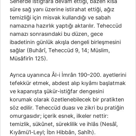
Seherde istiğfara devam ettiği, bazen kısa
süre sağ yanı üzerine istirahat ettiği, ağız
temizliği için misvak kullandığı ve sabah
namazına hazırlık yaptığı aktarılır. Teheccüd
namazı sonrasındaki bu düzen, gece
ibadetinin günlük akışla dengeli birleşmesini
sağlar (Buhârî, Teheccüd 9, 14; Müslim,
Müsâfirîn 125).
Ayrıca uyanınca Âl-i İmrân 190–200. ayetlerini
tefekkür etmek, abdest alıp kıyâmı başlatmak
ve kapanışta şükür-istiğfar dengesini
korumak olarak özetlenebilecek bir pratikten
söz edilir. Teheccüd duası ve zikri bu pratiğin
omurgasıdır; içerik esnek, ilkeler nettir:
temizlik, sükûnet, süreklilik ve ihlâs (Nesâî,
Kıyâmü’l-Leyl; İbn Hibbân, Sahîh).