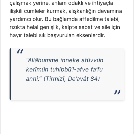
çalışmak yerine, anlam odaklı ve ihtiyaçla
ilişkili cümleler kurmak, alışkanlığın devamına
yardımcı olur. Bu bağlamda affedilme talebi,
rızıkta helal genişlik, kalpte sebat ve aile için
hayır talebi sık başvurulan eksenlerdir.
“Allâhumme inneke afüvvün
kerîmün tuhibbü’l-afve fa’fu
annî.” (Tirmizî, De’avât 84)