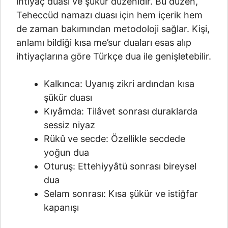
ihtiyaç duası ve şükür düzenidir. Bu düzen,
Teheccüd namazı duası için hem içerik hem
de zaman bakımından metodoloji sağlar. Kişi,
anlamı bildiği kısa me’sur duaları esas alıp
ihtiyaçlarına göre Türkçe dua ile genişletebilir.
Kalkınca: Uyanış zikri ardından kısa
şükür duası
Kıyâmda: Tilâvet sonrası duraklarda
sessiz niyaz
Rükû ve secde: Özellikle secdede
yoğun dua
Oturuş: Ettehiyyâtü sonrası bireysel
dua
Selam sonrası: Kısa şükür ve istiğfar
kapanışı