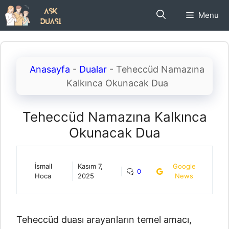
İçeriğe
Menu
atla
Anasayfa
-
Dualar
-
Teheccüd Namazına
Kalkınca Okunacak Dua
Teheccüd Namazına Kalkınca
Okunacak Dua
İsmail
Kasım 7,
Google
0
Hoca
2025
News
Teheccüd duası arayanların temel amacı,