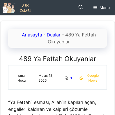
İçeriğe
Menu
atla
Anasayfa
-
Dualar
-
489 Ya Fettah
Okuyanlar
489 Ya Fettah Okuyanlar
İsmail
Mayıs 18,
Google
0
Hoca
2025
News
“Ya Fettah” esması, Allah’ın kapıları açan,
engelleri kaldıran ve kalpleri çözümle