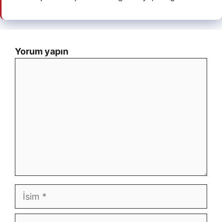
Yorum yapın
Yorum
İsim
E-